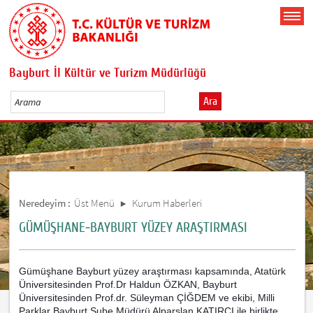
Bayburt İl Kültür ve Turizm Müdürlüğü
Ara
Neredeyim :
Üst Menü
Kurum Haberleri
GÜMÜŞHANE-BAYBURT YÜZEY ARAŞTIRMASI
Gümüşhane Bayburt yüzey araştırması kapsamında, Atatürk
Üniversitesinden Prof.Dr Haldun ÖZKAN, Bayburt
Üniversitesinden Prof.dr. Süleyman ÇİĞDEM ve ekibi, Milli
Parklar Bayburt Şube Müdürü Alparslan KATIRCI ile birlikte