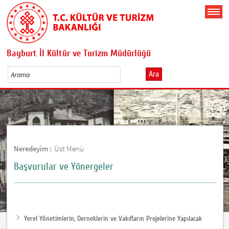
Bayburt İl Kültür ve Turizm Müdürlüğü
Ara
Neredeyim :
Üst Menü
Başvurular ve Yönergeler
Yerel Yönetimlerin, Derneklerin ve Vakıfların Projelerine Yapılacak