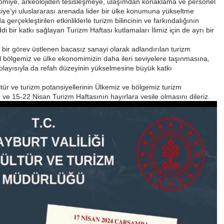
nomiye, arkeolojiden tesisleşmeye, ulaşımdan konaklama ve personel
rkiye’yi uluslararası arenada lider bir ülke konumuna yükseltme
erçekleştirilen etkinliklerle turizm bilincinin ve farkındalığının
 bir katkı sağlayan Turizm Haftası kutlamaları İlimiz için de ayrı bir
bir görev üstlenen bacasız sanayi olarak adlandırılan turizm
l bölgemiz ve ülke ekonomimizin daha ileri seviyelere taşınmasına,
 dolayısıyla da refah düzeyinin yükselmesine büyük katkı
ür ve turizm potansiyellerinin Ülkemiz ve bölgemiz turizm
 ve 15-22 Nisan Turizm Haftasının hayırlara vesile olmasını dileriz.